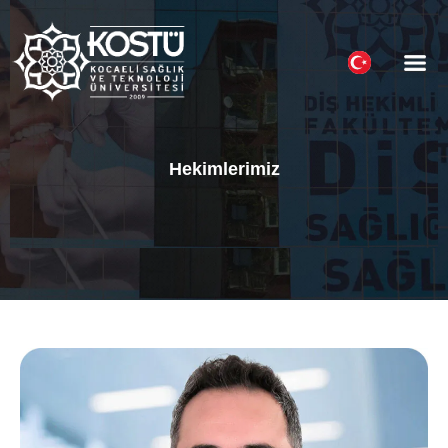
Hasta Reh
Hekimlerimiz