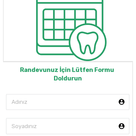
Randevunuz İçin Lütfen Formu 
Doldurun
account_c
account_c