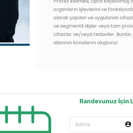
Protez kelimesi, tıpta kaybolmuş ve
organların işlevlerini ve fonksiyon
olarak yapılan ve uygulanan cihazl
ve segmentli dişler veya tam protez
cihazlar ve/veya tedaviler. Bunlar,
alanının konularını oluşturur.
Randevunuz İçin 
acco