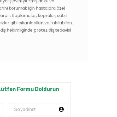
ya işlevini yitirmiş doku ve
larını korumak için hastalara özel
ardır. Kaplamalar, köprüler, sabit
ler gibi çıkarılabilen ve takılabilen
 diş hekimliğinde protez diş tedavisi
Lütfen Formu Doldurun
unt_circle e853
account_circle e853