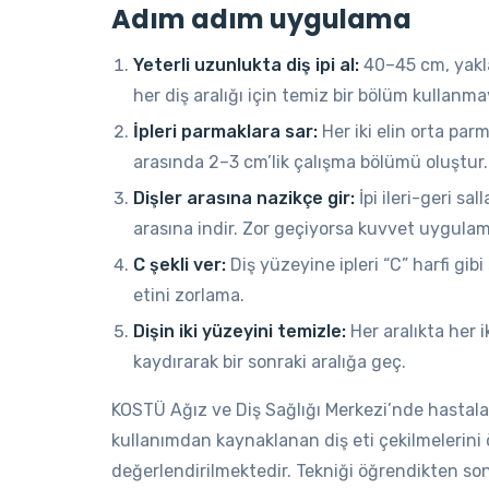
Adım adım uygulama
Yeterli uzunlukta diş ipi al:
40–45 cm, yakla
her diş aralığı için temiz bir bölüm kullanma
İpleri parmaklara sar:
Her iki elin orta par
arasında 2–3 cm’lik çalışma bölümü oluştur.
Dişler arasına nazikçe gir:
İpi ileri-geri sa
arasına indir. Zor geçiyorsa kuvvet uygulama;
C şekli ver:
Diş yüzeyine ipleri “C” harfi gibi
etini zorlama.
Dişin iki yüzeyini temizle:
Her aralıkta her i
kaydırarak bir sonraki aralığa geç.
KOSTÜ Ağız ve Diş Sağlığı Merkezi’nde hastala
kullanımdan kaynaklanan diş eti çekilmelerini 
değerlendirilmektedir. Tekniği öğrendikten sonra