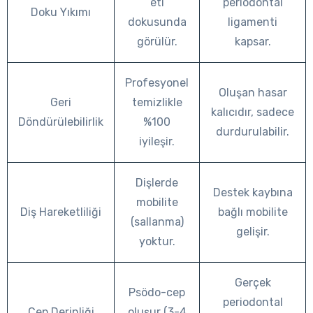
eti
periodontal
Doku Yıkımı
dokusunda
ligamenti
görülür.
kapsar.
Profesyonel
Oluşan hasar
Geri
temizlikle
kalıcıdır, sadece
Döndürülebilirlik
%100
durdurulabilir.
iyileşir.
Dişlerde
Destek kaybına
mobilite
Diş Hareketliliği
bağlı mobilite
(sallanma)
gelişir.
yoktur.
Gerçek
Psödo-cep
periodontal
Cep Derinliği
oluşur (3-4