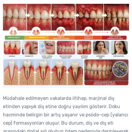
Müdahale edilmeyen vakalarda iltihap, marjinal diş
etinden yapışık diş etine doğru yayılım gösterir. Doku
hacminde belirgin bir artış yaşanır ve psödo-cep (yalancı
cep) formasyonları oluşur. Bu durum, diş ve diş eti
arasındaki doğal sığ oluğun ödem nedeniyle derinleşerek