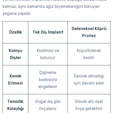
kalmaz, aynı zamanda ağız biyomekaniğini koruyan
yegane yapıdır.
Geleneksel Köprü
Özellik
Tek Diş İmplant
Protez
Komşu
Kesilmez ve
Küçültülerek
Dişler
korunur
kesilir
Çiğneme
Kemik
Destek olmadığı
baskısıyla
Erimesi
için devam eder
engellenir
Temizlik
Doğal diş gibi
Gövde altı özel
Kolaylığı
fırçalanır
fırça gerektirir