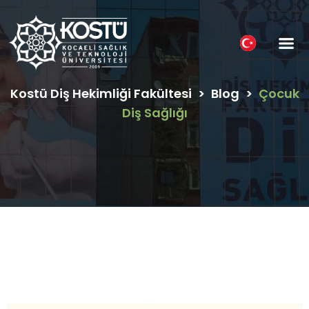
Hasta Reh
Kostü Diş Hekimliği Fakültesi
>
Blog
>
Çocuk
Diş Sağlığı